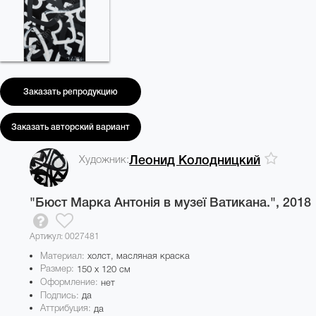
Заказать репродукцию
Заказать авторский вариант
Художник:
Леонид Колодницкий
"Бюст Марка Антонія в музеї Ватикана.",
2018
Артикул: 0027481
Материал:
холст, масляная краска
Размер:
150 x 120 см
Оформление:
нет
Подпись:
да
Аттрибуция:
да