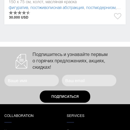
150 x 75 см, холст, масляная краска
фигуратив
,
постживописная абстракция
,
постмодернизм
,
живоп
30.000 USD
Подпишитесь и узнавайте первым
о горячих предложениях, акциях,
скидках!
ПОДПИСАТЬСЯ
COLLABORATION
SERVICES