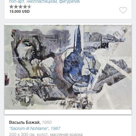
поп-арт
,
неопластицизм
,
фигуратив
15.000 USD
Васыль Бажай,
1950
"Sacrum-ІІІ NoName", 1987
200 x 300 см, холст, масляная краска