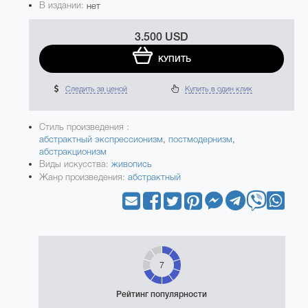
В издании:
нет
3.500 USD
КУПИТЬ
Следить за ценой
Купить в один клик
Стиль произведения :
абстрактный экспрессионизм
,
постмодернизм
,
абстракционизм
Виды искусства:
живопись
Жанр произведения:
абстрактный
7
Рейтинг популярности