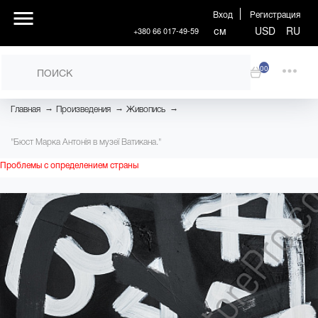
Вход
Регистрация
см
USD
RU
+380 66 017-49-59
00
→
→
→
Главная
Произведения
Живопись
"Бюст Марка Антонія в музеї Ватикана."
Проблемы с определением страны