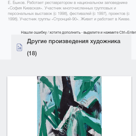
Е. Быков. Работает реставратором в национальном заповеднике
«София Киевская». Участник многочисленных групповых и
персональных выставок (с 1998), фестивалей (с 1997), проектов (с
1998). Участник группы «Стронций-90». Живет и работает в Киеве.
Нашли ошибку / хотите дополнить - выделите и нажмите Ctrl+Enter
Другие произведения художника
(18)