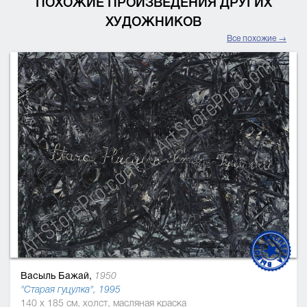
ПОХОЖИЕ ПРОИЗВЕДЕНИЯ ДРУГИХ
ХУДОЖНИКОВ
Все похожие →
Васыль Бажай,
1950
"Старая гуцулка", 1995
140 x 185 см, холст, масляная краска