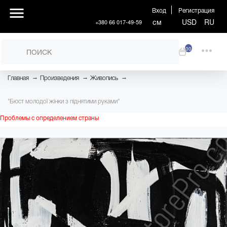
Вход
Регистрация
см
USD
RU
+380 66 017-49-59
00
→
→
→
Главная
Произведения
Живопись
"Бюст молодої жінки з піднятими руками"
Проблемы с определением страны