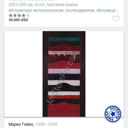
200 x 300 см, холст, масляная краска
абстрактный экспрессионизм
,
постмодернизм
,
абстракционизм
45.000 USD
Марко Гейко,
1956 - 2009