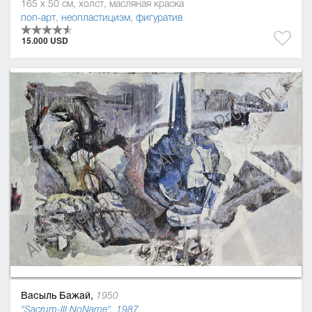
165 x 50 см, холст, масляная краска
поп-арт
,
неопластицизм
,
фигуратив
15.000 USD
Васыль Бажай,
1950
"Sacrum-ІІІ NoName", 1987