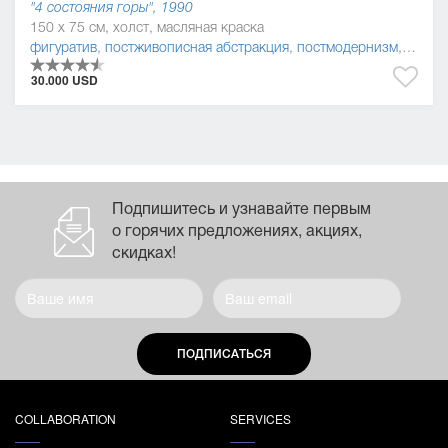
"4 состояния горы", 1990
150 x 75 см, холст, масляная краска
фигуратив
,
постживописная абстракция
,
постмодернизм
,
живоп
30.000 USD
Подпишитесь и узнавайте первым
о горячих предложениях, акциях,
скидках!
ПОДПИСАТЬСЯ
COLLABORATION
SERVICES