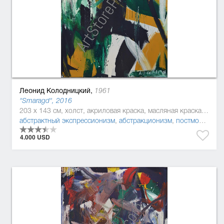
Леонид Колодницкий,
1961
"Smaragd", 2016
203 x 143 см, холст, акриловая краска, масляная краска, эмаль
абстрактный экспрессионизм
,
абстракционизм
,
постмодернизм
4.000 USD