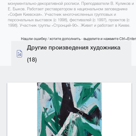
монументально-декоративной росписи. Преподаватели В. Куликов и
Е. Быков. Работает реставратором в национальном заповеднике
«София Киевская». Участник многочисленных групповых и
персональных выставок (с 1998), фестивалей (с 1997), проектов (с
1998). Участник группы «Стронций-90». Живет и работает в Киеве.
Нашли ошибку / хотите дополнить - выделите и нажмите Ctrl+Enter
Другие произведения художника
(18)