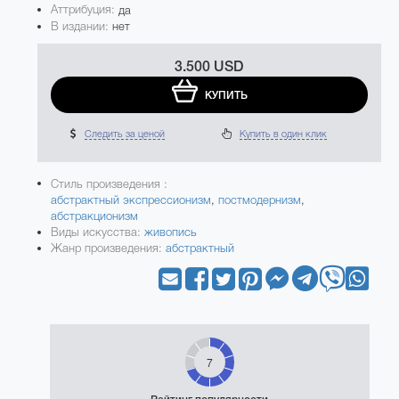
Аттрибуция:
да
В издании:
нет
3.500 USD
КУПИТЬ
Следить за ценой
Купить в один клик
Стиль произведения :
абстрактный экспрессионизм
,
постмодернизм
,
абстракционизм
Виды искусства:
живопись
Жанр произведения:
абстрактный
7