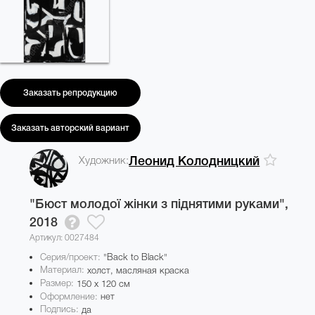
Заказать репродукцию
Заказать авторский вариант
Художник:
Леонид Колодницкий
"Бюст молодої жінки з піднятими руками",
2018
Артикул: 0027484
Серия/проект:
"Back to Black"
Материал:
холст, масляная краска
Размер:
150 x 120 см
Оформление:
нет
Подпись:
да