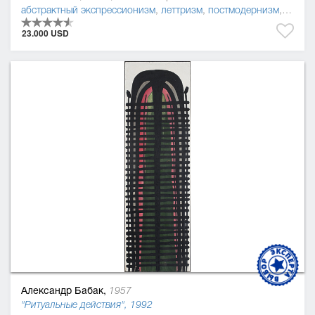
абстрактный экспрессионизм
,
леттризм
,
постмодернизм
,
абстр
23.000 USD
Александр Бабак,
1957
"Ритуальные действия", 1992