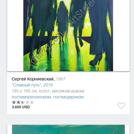
Сергей Корниевский,
1967
"Славный путь", 2016
185 x 185 см, холст, масляная краска
постимпрессионизм
,
постмодернизм
3.600 USD