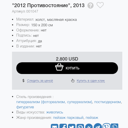
"2012 Противостояние",
2013
Артикул: 001047
Материал:
холст, масляная краска
Размер:
150 x 200 см
Оформление:
нет
Подпись:
нет
Аттрибуция:
да
В издании:
нет
2.800 USD
КУПИТЬ
Следить за ценой
Купить в один клик
Стиль произведения :
гиперреализм (фотореализм, суперреализм)
,
постмодернизм
,
фигуратив
Виды искусства:
живопись
Жанр произведения:
пейзаж парковый
,
пейзаж