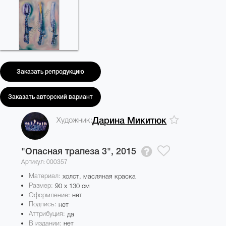
Заказать репродукцию
Заказать авторский вариант
Художник:
Дарина Микитюк
"Опасная трапеза 3",
2015
Артикул: 000357
Материал:
холст, масляная краска
Размер:
90 x 130 см
Оформление:
нет
Подпись:
нет
Аттрибуция:
да
В издании:
нет