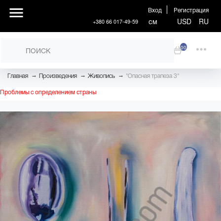
Вход
Регистрация
см
USD
RU
+380 66 017-49-59
00
→
→
→
Главная
Произведения
Живопись
"Опасная трапеза 3"
Проблемы с определением страны