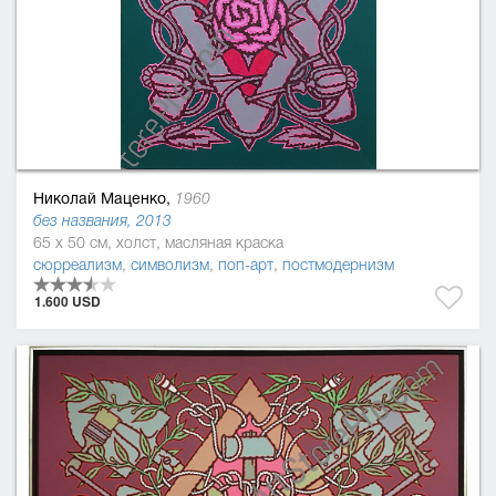
Николай Маценко,
1960
без названия, 2013
65 x 50 см, холст, масляная краска
сюрреализм
,
символизм
,
поп-арт
,
постмодернизм
1.600 USD