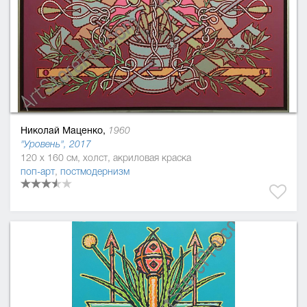
Николай Маценко,
1960
"Уровень", 2017
120 x 160 см, холст, акриловая краска
поп-арт
,
постмодернизм