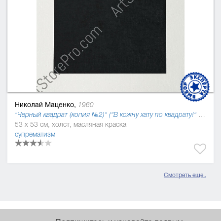
Николай Маценко,
1960
"Черный квадрат (копия №2)" ("В кожну хату по квадрату!" 2006), 2006
53 x 53 см, холст, масляная краска
супрематизм
Смотреть еще..