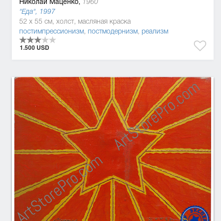
Николай Маценко,
1960
"Еда", 1997
52 x 55 см, холст, масляная краска
постимпрессионизм
,
постмодернизм
,
реализм
1.500 USD