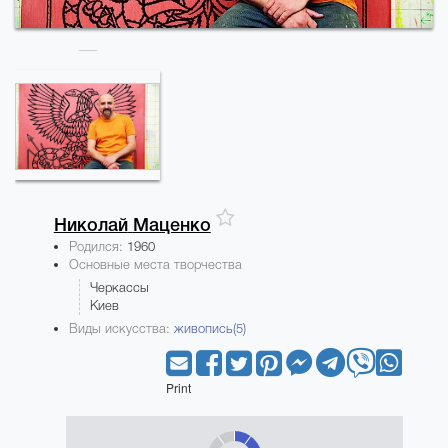
Николай
Маценко
Родился:
1960
Основные места творчества
Черкассы
Киев
Виды искусства:
живопись(5)
Print