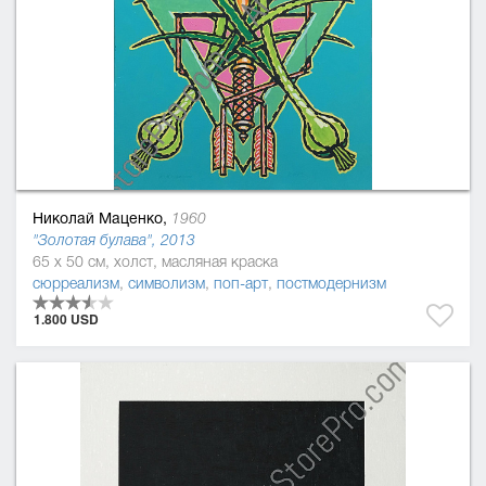
Николай Маценко,
1960
"Золотая булава", 2013
65 x 50 см, холст, масляная краска
сюрреализм
,
символизм
,
поп-арт
,
постмодернизм
1.800 USD