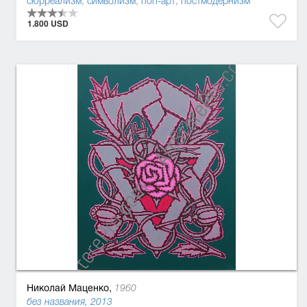
сюрреализм
,
символизм
,
поп-арт
,
постмодернизм
1.800 USD
Николай Маценко,
1960
без названия, 2013