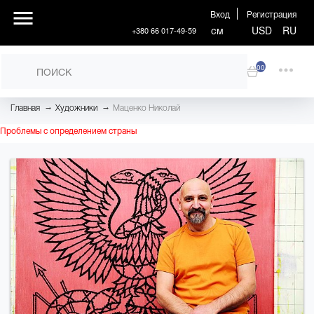
Вход
Регистрация
см
USD
RU
+380 66 017-49-59
00
→
→
Главная
Художники
Маценко Николай
Проблемы с определением страны