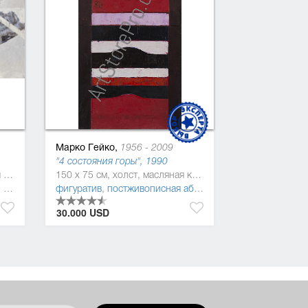
Марко Гейко,
1956 - 2009
"4 состояния горы", 1990
200 x 300 см, холст, масляная краска
150 x 75 см, холст, масляная краска
,
постмодернизм
фигуратив
,
абстракционизм
,
постживописная абстракция
,
постмодерниз
30.000 USD