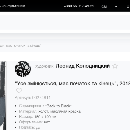
см
U
ь консультацию
+380 66 017-49-59
ХУДОЖНИКИ
АКЦИИ
ся, має початок та кінець"
Леонид Колодницкий
Художник:
"Усе змінюється, має початок та кінець",
201
Артикул: 00274811
Серия/проект:
"Back to Black"
Материал:
холст, масляная краска
Размер:
150 x 120 см
Оформление:
нет
Подпись:
да