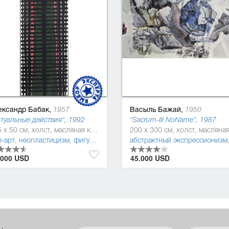
ександр Бабак,
Васыль Бажай,
1957
1950
туальные действия", 1992
"Sacrum-ІІІ NoName", 1987
165 x 50 см, холст, масляная краска
тмодернизм
п-арт
,
неопластицизм
,
абстракционизм
,
фигуратив
абстрактный экспрессионизм
.000 USD
45.000 USD