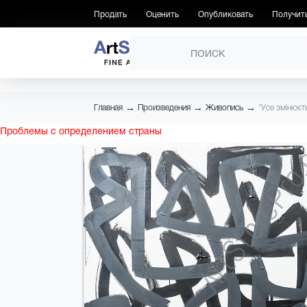
Продать
Оценить
Опубликовать
Получит
ПРОИЗВЕДЕНИЯ
→
→
→
Главная
Произведения
Живопись
"Усе змінюєть
Проблемы с определением страны