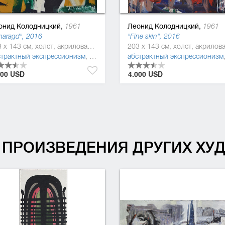
онид Колодницкий,
Леонид Колодницкий,
1961
1961
aragd", 2016
"Fine skin", 2016
203 x 143 см, холст, акриловая краска, масляная краска, эмаль
зм
страктный экспрессионизм
,
постмодернизм
,
абстракционизм
абстрактный экспрессионизм
,
постмодернизм
000 USD
4.000 USD
ПРОИЗВЕДЕНИЯ ДРУГИХ Х