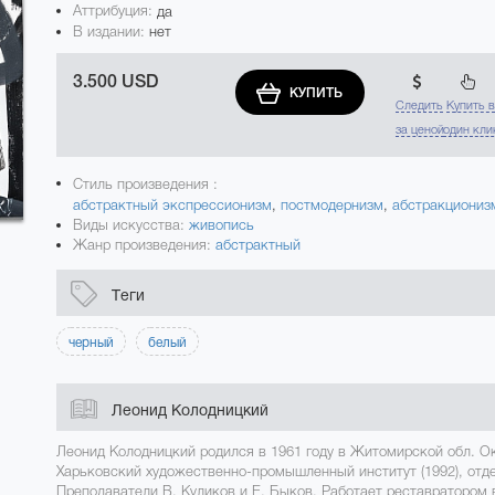
Аттрибуция:
да
В издании:
нет
3.500 USD
КУПИТЬ
Следить
Купить 
за ценой
один кли
Стиль произведения :
абстрактный экспрессионизм
,
постмодернизм
,
абстракциониз
Виды искусства:
живопись
Жанр произведения:
абстрактный
Теги
черный
белый
Леонид Колодницкий
Леонид Колодницкий родился в 1961 году в Житомирской обл. О
Харьковский художественно-промышленный институт (1992), отд
Преподаватели В. Куликов и Е. Быков. Работает реставратором