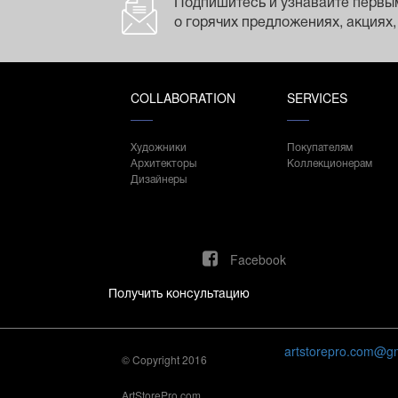
Подпишитесь и узнавайте первы
о горячих предложениях, акциях,
COLLABORATION
SERVICES
Художники
Покупателям
Архитекторы
Коллекционерам
Дизайнеры
Facebook
Получить консультацию
artstorepro.com@g
© Copyright 2016
ArtStorePro.com