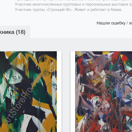
Участник многочисленных групповых и персональных выставок (с 1
Участник группы «Стронций-90». Живет и работает в Киеве.
Нашли ошибку / х
ника (18)