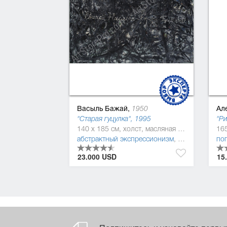
Васыль Бажай,
Ал
1950
"Старая гуцулка", 1995
"Ри
140 x 185 см, холст, масляная краска
абстрактный экспрессионизм
,
леттризм
,
пос
по
23.000 USD
15