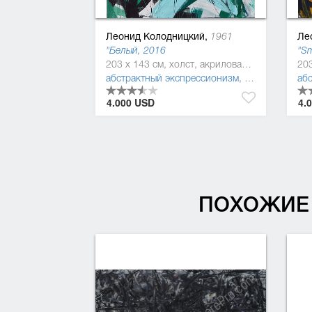
Леонид Колодницкий,
Ле
1961
"Белый, 2016
"Sm
203 x 143 см, холст, акриловая краска, масляная краска, эмаль
абстрактный экспрессионизм
,
абстракциони
аб
4.000 USD
4.
ПОХОЖИЕ 