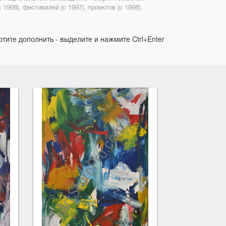
998), фестивалей (с 1997), проектов (с 1998).
отите дополнить - выделите и нажмите Ctrl+Enter