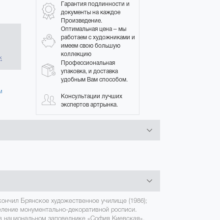
Гарантия подлинности и
документы на каждое
Произведение.
Оптимальная цена – мы
работаем с художниками и
имеем свою большую
в
коллекцию
к
Профессиональная
упаковка, и доставка
удобным Вам способом.
м
Консультации лучших
экспертов артрынка.
кончил Брянское художественное училище (1986);
еление монументально-декоративной росписи.
 в национальном заповеднике «София Киевская».