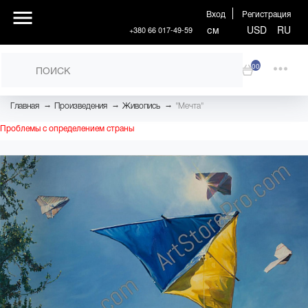
Вход
Регистрация
см
USD
RU
+380 66 017-49-59
00
→
→
→
Главная
Произведения
Живопись
"Мечта"
Проблемы с определением страны