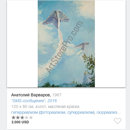
Анатолий Варваров,
1967
"SMS-сообщение", 2016
120 x 80 см, холст, масляная краска
гиперреализм (фотореализм, суперреализм)
,
сюрреализм
,
пос
2.000 USD