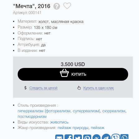
"Мечта",
2016
Артикул: 000141
Материал:
холст, масляная краска
Размер:
135 x 180 см
Оформление:
нет
Подпись:
нет
Аттрибуция:
да
В издании:
нет
3.500 USD
КУПИТЬ
Следить за ценой
Купить в один клик
Стиль произведения :
гиперреализм (фотореализм, суперреализм)
,
сюрреализм
,
постмодернизм
Виды искусства:
живопись
Жанр произведения:
пейзаж природы
,
пейзаж