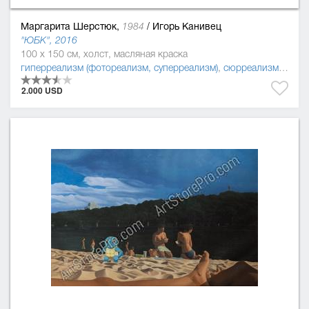
Маргарита Шерстюк,
/
Игорь Канивец
1984
"ЮБК", 2016
100 x 150 см, холст, масляная краска
гиперреализм (фотореализм, суперреализм)
,
сюрреализм
,
реал
2.000 USD