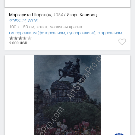
Маргарита Шерстюк,
/
Игорь Канивец
1984
"ЮБК-1", 2016
100 x 150 см, холст, масляная краска
гиперреализм (фотореализм, суперреализм)
,
сюрреализм
,
реал
2.000 USD