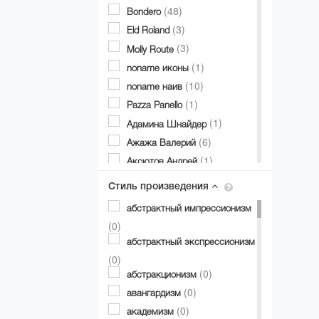
(48)
Bondero
(3)
Eld Roland
(3)
Molly Route
(1)
noname иконы
(10)
noname наив
(1)
Pazza Panello
(1)
Адамина Шнайдер
(6)
Ажажа Валерий
(1)
Аксютов Андрей
(1)
Александр Аксинин
Стиль произведения
(1)
Александр Долгий
абстрактный импрессионизм
(3)
Александр Дубовик
(0)
(19)
Александр Матвиенко
абстрактный экспрессионизм
(2)
Александр Мирошниченко
(0)
(12)
(0)
Александра Авербах
абстракционизм
(1)
(0)
Александра Билобран
авангардизм
(1)
(0)
Алесандр Миловзоров
академизм