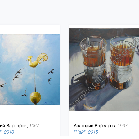
ий Варваров,
Анатолий Варваров,
1967
1967
", 2018
"Чай", 2015
79 x 90 см, холст, масляная краска
110 x