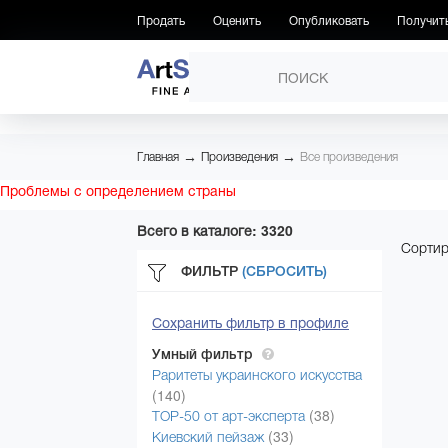
Продать
Оценить
Опубликовать
Получит
ПРОИЗВЕДЕНИЯ
→
→
Главная
Произведения
Все произведения
Проблемы с определением страны
Всего в каталоге: 3320
Сортир
ФИЛЬТР
(СБРОСИТЬ)
Сохранить фильтр в профиле
Умный фильтр
Раритеты украинского искусства
(140)
(38)
ТОР-50 от арт-эксперта
(33)
Киевский пейзаж