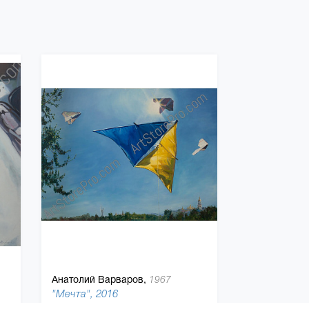
Анатолий Варваров,
1967
"Мечта", 2016
 100 см, холст, масляная краска
135 x 180 см, холст, масляная краска