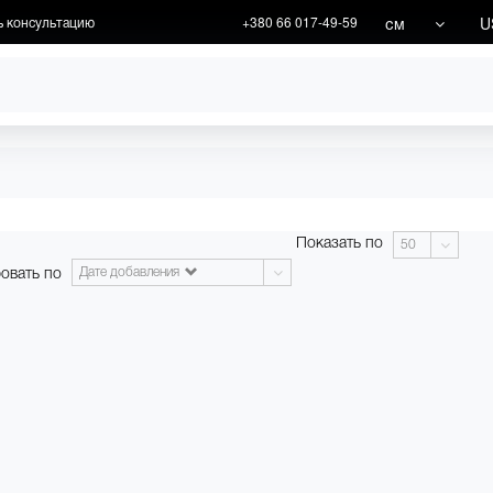
см
U
ь консультацию
+380 66 017-49-59
ХУДОЖНИКИ
АКЦИИ
Показать по
50
овать по
Дате добавления