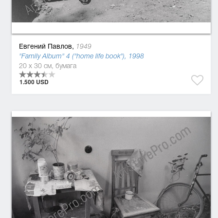
Евгений Павлов,
1949
"Family Album" 4 ("home life book"), 1998
20 x 30 см, бумага
1.500 USD