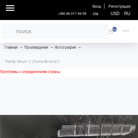
Вход
Регистрация
см
USD
RU
+380 66 017-49-59
00
→
→
→
Главная
Произведения
Фотография
"Family Album" 2 ("home life book")
Проблемы с определением страны