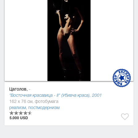
Цаголов,
-
"Восточная красавица - II" (Убивча краса), 2001
162 x 76 см, фотобумага
реализм
,
постмодернизм
5.000 USD