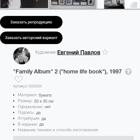
Заказать репродукцию
Заказать авторский вариант
Художник:
Евгений Павлов
"Family Album" 2 ("home life book"),
1997
Артикул: 000584
Материал:
бумага
Размер:
20 x 30 см
Оформление:
нет
Подпись:
да
Аттрибуция:
да
В издании:
да
Название техники и способа изготовления: