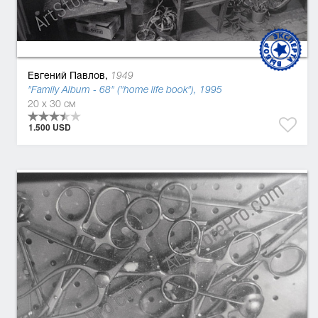
Евгений Павлов,
1949
"Family Album - 68" ("home life book"), 1995
20 x 30 см
1.500 USD