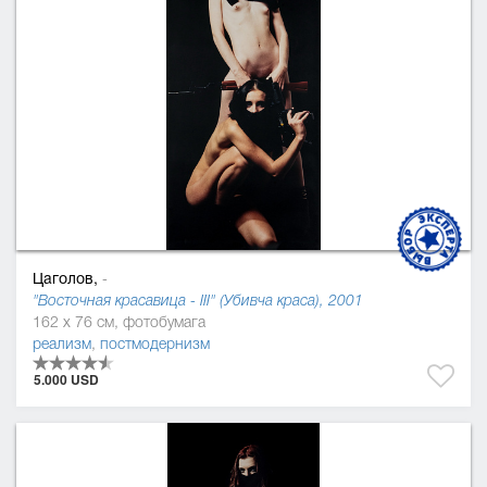
Цаголов,
-
"Восточная красавица - ІІІ" (Убивча краса), 2001
162 x 76 см, фотобумага
реализм
,
постмодернизм
5.000 USD