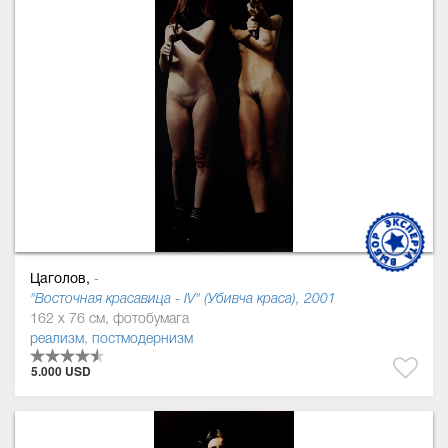
Цаголов,
-
"Восточная красавица - IV" (Убивча краса), 2001
162 x 76 см, фотобумага
реализм
,
постмодернизм
5.000 USD