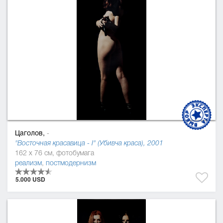
Цаголов,
-
"Восточная красавица - І" (Убивча краса), 2001
162 x 76 см, фотобумага
реализм
,
постмодернизм
5.000 USD