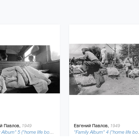
й Павлов,
Евгений Павлов,
1949
1949
"Family Album" 5 ("home life book"), 1987
"Family Alb
0 см, бумага
20 x 30 см, бумага