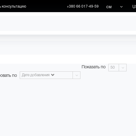
см
U
ь консультацию
+380 66 017-49-59
ХУДОЖНИКИ
АКЦИИ
Показать по
50
овать по
Дате добавления