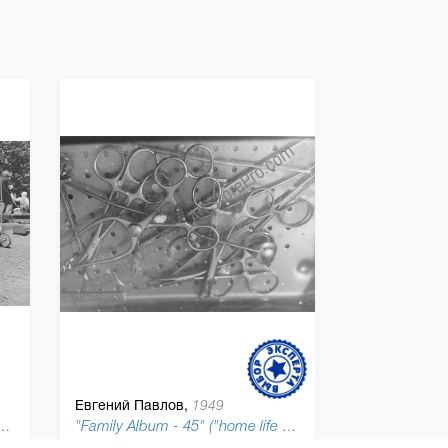
Евгений Павлов,
1949
um" 4 ("home life book"), 1998
"Family Album - 45" ("home life book"), 1982
20 x 30 см, бумага