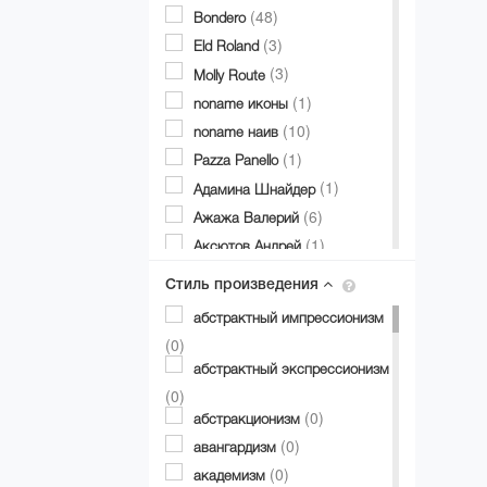
(48)
Bondero
(3)
Eld Roland
(3)
Molly Route
(1)
noname иконы
(10)
noname наив
(1)
Pazza Panello
(1)
Адамина Шнайдер
(6)
Ажажа Валерий
(1)
Аксютов Андрей
(1)
Александр Аксинин
Стиль произведения
(1)
Александр Долгий
абстрактный импрессионизм
(3)
Александр Дубовик
(0)
(19)
Александр Матвиенко
абстрактный экспрессионизм
(2)
Александр Мирошниченко
(0)
(12)
(0)
Александра Авербах
абстракционизм
(1)
(0)
Александра Билобран
авангардизм
(1)
(0)
Алесандр Миловзоров
академизм