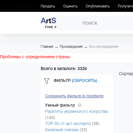
Продать
Оценить
Опубликовать
Получит
ПРОИЗВЕДЕНИЯ
→
→
Главная
Произведения
Все произведения
Проблемы с определением страны
Всего в каталоге: 3320
Сортир
ФИЛЬТР
(СБРОСИТЬ)
Сохранить фильтр в профиле
Умный фильтр
Раритеты украинского искусства
(140)
(38)
ТОР-50 от арт-эксперта
(33)
Киевский пейзаж