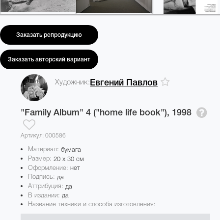
Заказать репродукцию
Заказать авторский вариант
Художник:
Евгений Павлов
"Family Album" 4 ("home life book"),
1998
Артикул: 000586
Материал:
бумага
Размер:
20 x 30 см
Оформление:
нет
Подпись:
да
Аттрибуция:
да
В издании:
да
Название техники и способа изготовления: