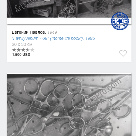
Евгений Павлов,
1949
"Family Album - 68" ("home life book"), 1995
20 x 30 см
1.500 USD