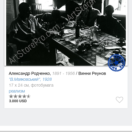
Александр Родченко,
/
Винни Реунов
1891 - 1956
"В.Маяковський", 1928
17 x 24 см, фотобумага
реализм
3.000 USD