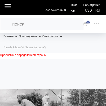
Вход
Регистрация
см
USD
RU
+380 66 017-49-59
00
→
→
→
Главная
Произведения
Фотография
"Family Album" 4 ("home life book")
Проблемы с определением страны