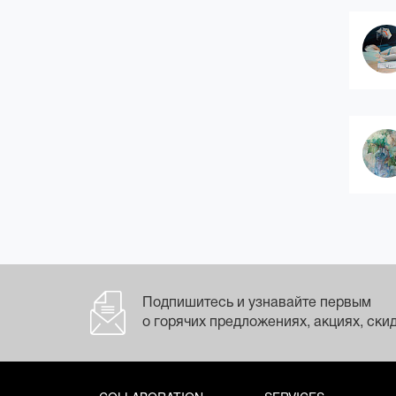
(2)
готика
(2)
дадаизм
(7)
дополненная реальность
(5)
живопись жёстких контуров
(11)
живопись цветового поля
(20)
импрессионизм
(7)
китч (кич)
(3)
классицизм
(3)
конструктивизм
(21)
концептуальное искусство
(1)
космизм
(6)
кубизм
(3)
кубофутуризм
Подпишитесь и узнавайте первым
(11)
леттризм
о горячих предложениях, акциях, скид
лирическая абстракция
(психологический
абстракционизм)
(5)