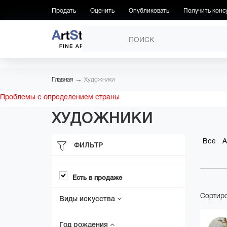
Продать
Оценить
Опубликовать
Получить конс
ПРОИЗВЕДЕНИЯ
ХУДОЖН
→
Главная
Художники
Проблемы с определением страны
ХУДОЖНИКИ
Все
А
ФИЛЬТР
Есть в продаже
Сортиро
Виды искусства
Год рождения