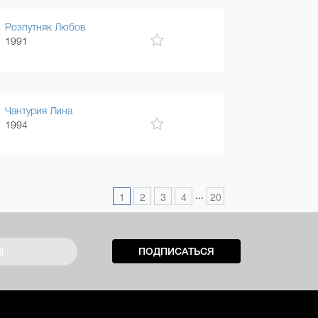
Розпутняк Любов
1991
Чантурия Лина
1994
...
1
2
3
4
20
ПОДПИСАТЬСЯ