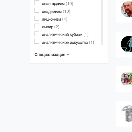
(10)
авангардизм
(10)
академизм
(4)
акционизм
(2)
ампир
(1)
аналитический кубизм
(1)
аналитическое искусство
(4)
анахронизм (гиперманьеризм)
Специализация
(1)
андеграунд
(3)
ар брют
(1)
арт деко
(1)
арт феминизм
(2)
барокко
(2)
возрождение (ренессанс)
геометрический абстракционизм
(12)
гиперреализм (фотореализм,
суперреализм)
(11)