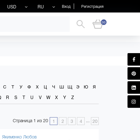
USD
RU
Вход
Регистрация
00
С
Т
У
Ф
Х
Ц
Ч
Ш
Щ
Э
Ю
Я
Q
R
S
T
U
V
W
X
Y
Z
Страница 1 из 20
...
1
2
3
4
20
Якименко Любов