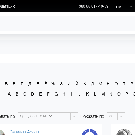
см
ультацию
+380 66 017-49-59
ИКИ
АКЦИИ
Б
В
Г
Д
Е
Ё
Ж
З
И
Й
К
Л
М
Н
О
П
Р
A
B
C
D
E
F
G
H
I
J
K
L
M
N
O
P
вать по
Показать по
Дате добавления
20
Савадов Арсен