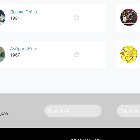
Дьерке Гейза
1991
Амброс Жета
1967
ках!