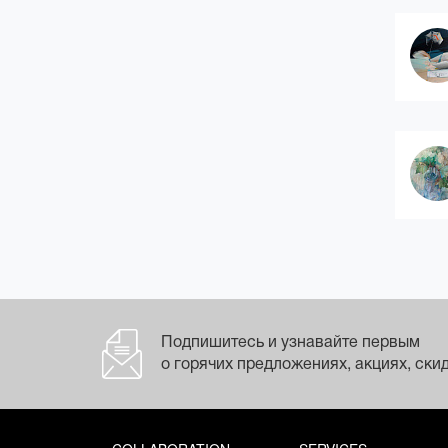
(2)
готика
(2)
дадаизм
(7)
дополненная реальность
(5)
живопись жёстких контуров
(11)
живопись цветового поля
(20)
импрессионизм
(7)
китч (кич)
(3)
классицизм
(3)
конструктивизм
(21)
концептуальное искусство
(1)
космизм
(6)
кубизм
(3)
кубофутуризм
Подпишитесь и узнавайте первым
(11)
леттризм
о горячих предложениях, акциях, скид
лирическая абстракция
(психологический
абстракционизм)
(5)