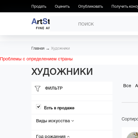
Продать
Оценить
Опубликовать
Получить конс
ПРОИЗВЕДЕНИЯ
ХУДОЖН
→
Главная
Художники
Проблемы с определением страны
ХУДОЖНИКИ
Все
А
ФИЛЬТР
Есть в продаже
Сортиро
Виды искусства
Год рождения