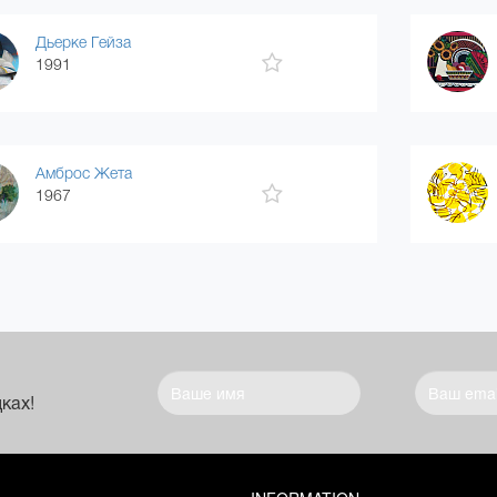
Дьерке Гейза
1991
Амброс Жета
1967
ках!