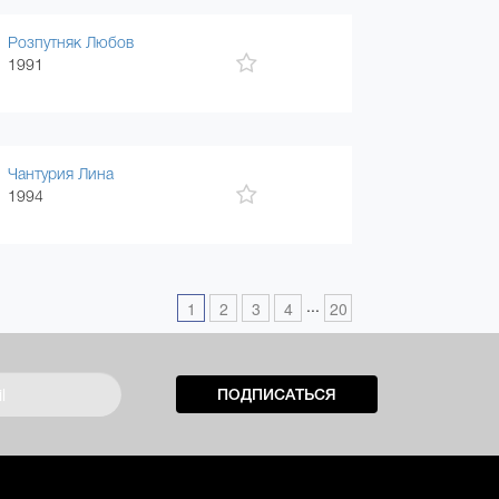
Розпутняк Любов
1991
Чантурия Лина
1994
...
1
2
3
4
20
ПОДПИСАТЬСЯ