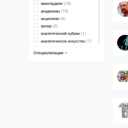
(10)
авангардизм
(10)
академизм
(4)
акционизм
(2)
ампир
(1)
аналитический кубизм
(1)
аналитическое искусство
(4)
анахронизм (гиперманьеризм)
Специализация
(1)
андеграунд
(3)
ар брют
(1)
арт деко
(1)
арт феминизм
(2)
барокко
(2)
возрождение (ренессанс)
геометрический абстракционизм
(12)
гиперреализм (фотореализм,
суперреализм)
(11)