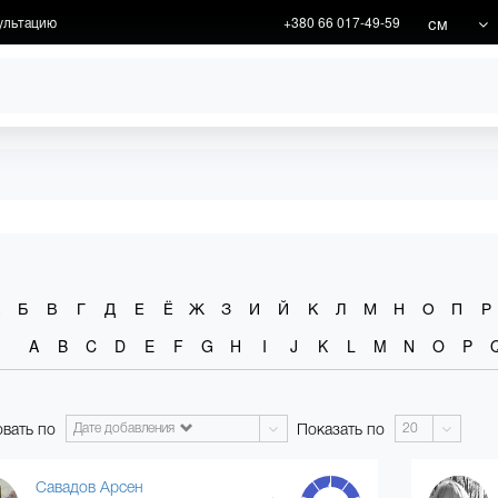
см
ультацию
+380 66 017-49-59
ИКИ
АКЦИИ
Б
В
Г
Д
Е
Ё
Ж
З
И
Й
К
Л
М
Н
О
П
Р
A
B
C
D
E
F
G
H
I
J
K
L
M
N
O
P
вать по
Показать по
Дате добавления
20
Савадов Арсен