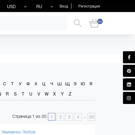
USD
RU
Вход
Регистрация
00
С
Т
У
Ф
Х
Ц
Ч
Ш
Щ
Э
Ю
Я
Q
R
S
T
U
V
W
X
Y
Z
Страница 1 из 20
...
1
2
3
4
20
Якименко Любов