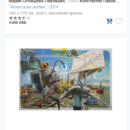
Мария Оспищева-Павлишин,
/
Константин Павлишин
1994
"Аллегория любви", 2014
140 x 175 см, холст, масляная краска
4.000 USD