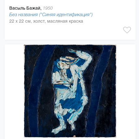
Васыль Бажай,
1950
Без названия ("Синяя идентификация")
22 x 22 см, холст, масляная краска