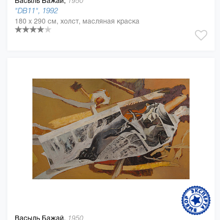
Васыль Бажай,
1950
"DB11", 1992
180 x 290 см, холст, масляная краска
Васыль Бажай,
1950