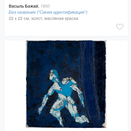
Васыль Бажай,
1950
Без названия ("Синяя идентификация")
22 x 22 см, холст, масляная краска