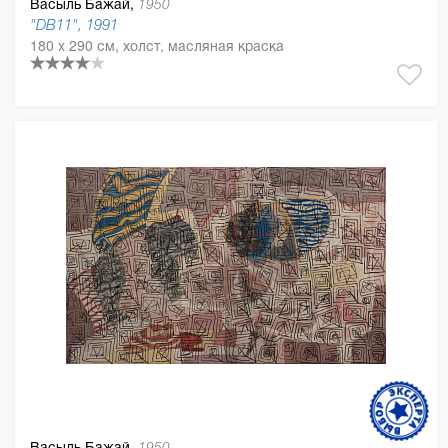
Васыль Бажай,
1950
"​DB11", 1991
180 x 290 см, холст, масляная краска
Васыль Бажай,
1950