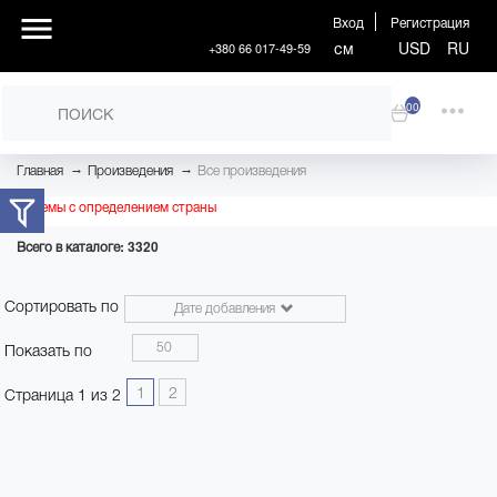
Вход
Регистрация
см
USD
RU
+380 66 017-49-59
00
→
→
Главная
Произведения
Все произведения
Проблемы с определением страны
Всего в каталоге: 3320
Сортировать по
Дате добавления
50
Показать по
1
2
Страница 1 из 2