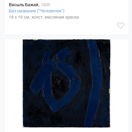
Васыль Бажай,
1950
Без названия ("Человечек")
19 x 19 см, холст, масляная краска