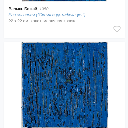
Васыль Бажай,
1950
Без названия ("Синяя индетификация")
22 x 22 см, холст, масляная краска