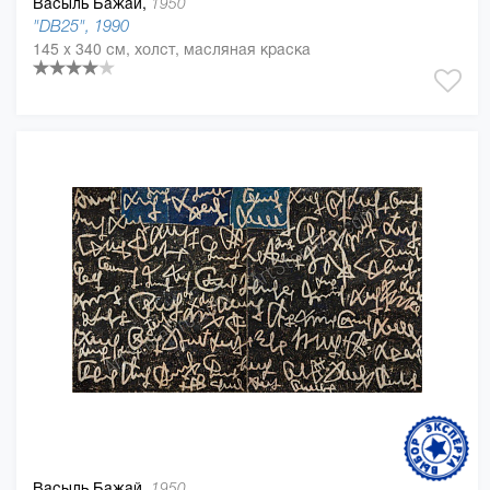
Васыль Бажай,
1950
"DB25", 1990
145 x 340 см, холст, масляная краска
Васыль Бажай,
1950