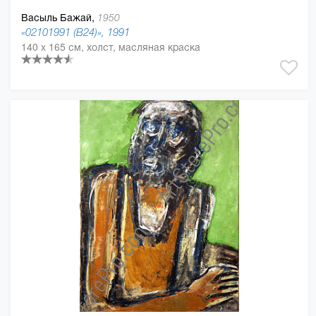
Васыль Бажай,
1950
«02101991 (В24)», 1991
140 x 165 см, холст, масляная краска