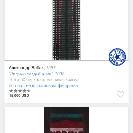
Александр Бабак,
1957
"Ритуальные действия", 1992
165 x 50 см, холст, масляная краска
поп-арт
,
неопластицизм
,
фигуратив
15.000 USD