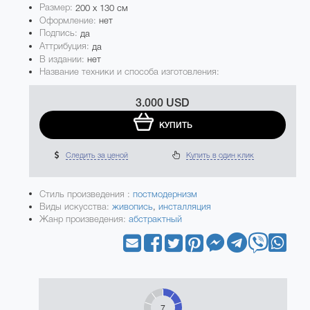
Размер:
200 x 130 см
Оформление:
нет
Подпись:
да
Аттрибуция:
да
В издании:
нет
Название техники и способа изготовления:
3.000 USD
КУПИТЬ
Следить за ценой
Купить в один клик
Стиль произведения :
постмодернизм
Виды искусства:
живопись
,
инсталляция
Жанр произведения:
абстрактный
7