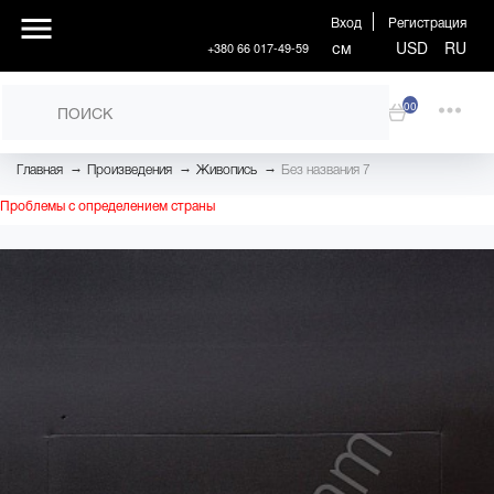
Вход
Регистрация
см
USD
RU
+380 66 017-49-59
00
→
→
→
Главная
Произведения
Живопись
Без названия 7
Проблемы с определением страны