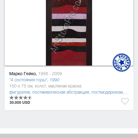
Марко Гейко,
1956 - 2009
"4 состояния горы", 1990
150 x 75 см, холст, масляная краска
фигуратив
,
постживописная абстракция
,
постмодернизм
,
живоп
30.000 USD