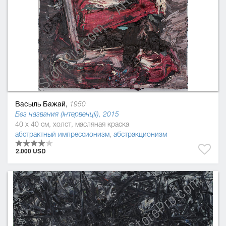
Васыль Бажай,
1950
Без названия (Інтервенції), 2015
40 x 40 см, холст, масляная краска
абстрактный импрессионизм
,
абстракционизм
2.000 USD