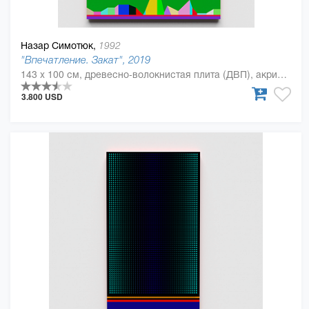
Назар Симотюк,
1992
"Впечатление. Закат", 2019
143 x 100 см, древесно-волокнистая плита (ДВП), акриловая краска, Дерево, полиуретан
3.800 USD