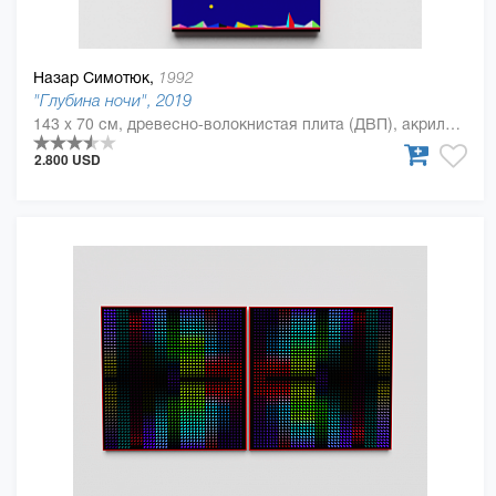
Назар Симотюк,
1992
"Глубина ночи", 2019
143 x 70 см, древесно-волокнистая плита (ДВП), акриловая краска, Дерево, полиуретан
2.800 USD