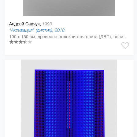
Андрей Савчук,
1993
"Активация" (диптих), 2018
100 x 150 см, древесно-волокнистая плита (ДВП), полиуретан