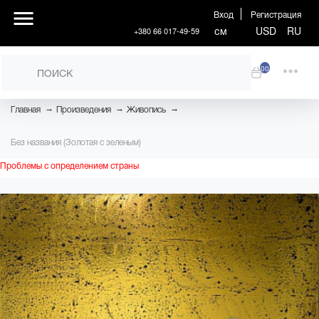
Вход
Регистрация
см
USD
RU
+380 66 017-49-59
00
→
→
→
Главная
Произведения
Живопись
Без названия (Золотая с зеленым)
Проблемы с определением страны