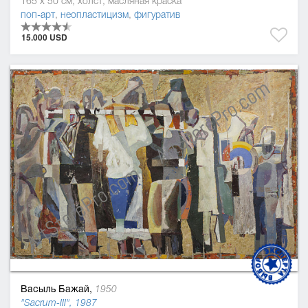
165 x 50 см, холст, масляная краска
поп-арт
,
неопластицизм
,
фигуратив
15.000 USD
Васыль Бажай,
1950
"Sacrum-ІІІ", 1987