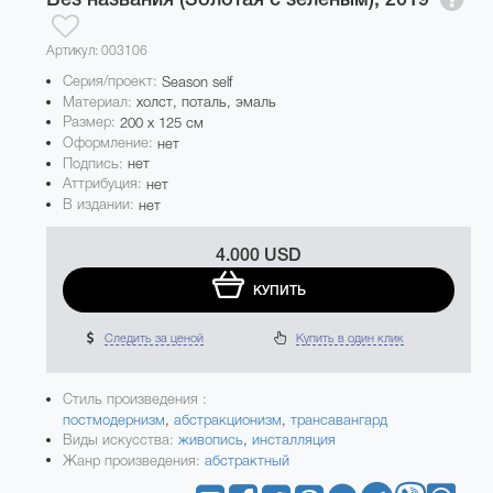
Артикул: 003106
Серия/проект:
Season self
Материал:
холст, поталь, эмаль
Размер:
200 x 125 см
Оформление:
нет
Подпись:
нет
Аттрибуция:
нет
В издании:
нет
4.000 USD
КУПИТЬ
Следить за ценой
Купить в один клик
Стиль произведения :
постмодернизм
,
абстракционизм
,
трансавангард
Виды искусства:
живопись
,
инсталляция
Жанр произведения:
абстрактный