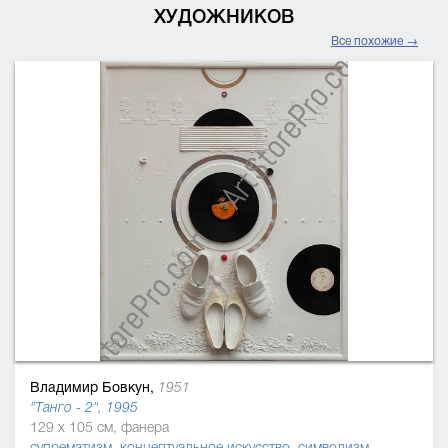
ХУДОЖНИКОВ
Все похожие →
Владимир Бовкун,
1951
"Танго - 2", 1995
129 x 105 см, фанера
супрематизм
,
концептуальное искусство
,
символизм