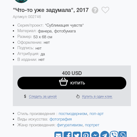
"Что-то уже задумала",
2017
Артикул: 002746
Серия/проект:
"Сублимация чувств"
Материал:
фанера, фотобумага
Размер:
53 x 68 см
Оформление:
нет
Подпись:
нет
Аттрибуция:
да
В издании:
нет
400 USD
КУПИТЬ
Следить за ценой
Купить в один клик
Стиль произведения :
постмодернизм
,
поп-арт
Виды искусства:
фотография
Жанр произведения:
фигуративизм
,
портрет