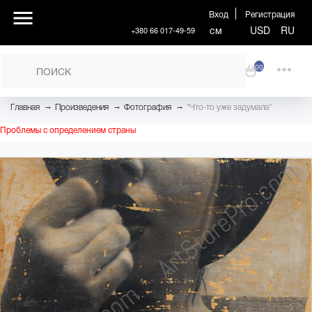
Вход
Регистрация
см
USD
RU
+380 66 017-49-59
00
→
→
→
Главная
Произведения
Фотография
"Что-то уже задумала"
Проблемы с определением страны