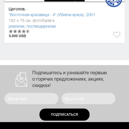
Цаголов,
-
"Восточная красавица - II" (Убивча краса), 2001
162 x 76 см, фотобумага
реализм
,
постмодернизм
5.000 USD
Подпишитесь и узнавайте первым
о горячих предложениях, акциях,
скидках!
ПОДПИСАТЬСЯ