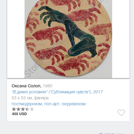
Оксана Солоп,
1980
"В диких условиях" ("Сублимация чувств"), 2017
53 x 53 см, фанера
постмодернизм
,
поп-арт
,
сюрреализм
400 USD