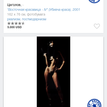
Цаголов,
-
"Восточная красавица - IV" (Убивча краса), 2001
162 x 76 см, фотобумага
реализм
,
постмодернизм
5.000 USD