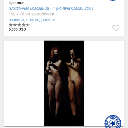
Цаголов,
-
"Восточная красавица - І" (Убивча краса), 2001
162 x 76 см, фотобумага
реализм
,
постмодернизм
5.000 USD