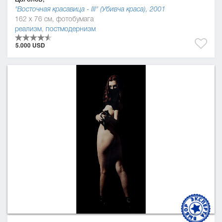
"Восточная красавица - ІІІ" (Убивча краса), 2001
162 x 76 см, фотобумага
реализм
,
постмодернизм
5.000 USD