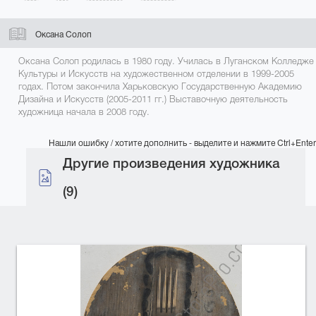
Оксана Солоп
Оксана Солоп родилась в 1980 году. Училась в Луганском Колледже
Культуры и Искусств на художественном отделении в 1999-2005
годах. Потом закончила Харьковскую Государственную Академию
Дизайна и Искусств (2005-2011 гг.) Выставочную деятельность
художница начала в 2008 году.
Нашли ошибку / хотите дополнить - выделите и нажмите Ctrl+Enter
Другие произведения художника
(9)