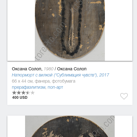
Оксана Солоп,
/
Оксана Солоп
1980
Натюрморт с вилкой ("Сублимация чувств"), 2017
66 x 44 см, фанера, фотобумага
прерафаэлитизм
,
поп-арт
400 USD