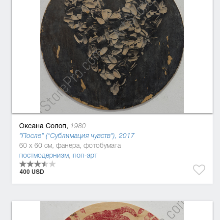
Оксана Солоп,
1980
"После" ("Сублимация чувств"), 2017
60 x 60 см, фанера, фотобумага
постмодернизм
,
поп-арт
400 USD