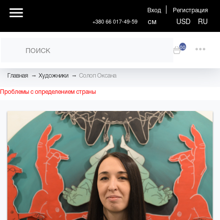
Вход
Регистрация
см
USD
RU
+380 66 017-49-59
00
→
→
Главная
Художники
Солоп Оксана
Проблемы с определением страны