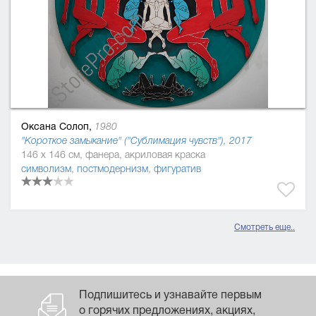
Оксана Солоп,
1980
"Короткое замыкание" ("Сублимация чувств"), 2017
146 x 146 см, фанера, акриловая краска
символизм
,
постмодернизм
,
фигуратив
Смотреть еще..
Подпишитесь и узнавайте первым
о горячих предложениях, акциях,