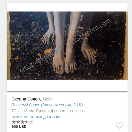
Оксана Солоп,
1980
Злачный берег (Злачная серия), 2018
70 x 115 см, бумага, фанера, фото,лак
реализм
,
постмодернизм
900 USD