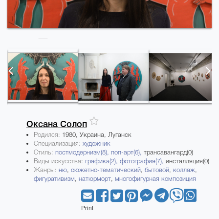
Оксана
Солоп
Родился:
1980, Украина, Луганск
Специализация:
художник
Стиль:
постмодернизм(8),
поп-арт(6),
трансавангард(0)
Виды искусства:
графика(2),
фотография(7),
инсталляция(0)
Жанры:
ню
,
сюжетно-тематический
,
бытовой
,
коллаж
,
фигуративизм
,
натюрморт
,
многофигурная композиция
Print