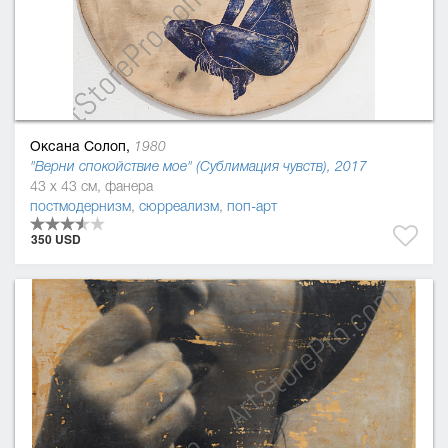
Оксана Солоп,
1980
"Верни спокойствие мое" (Сублимация чувств), 2017
43 x 43 см, фанера
постмодернизм
,
сюрреализм
,
поп-арт
350 USD