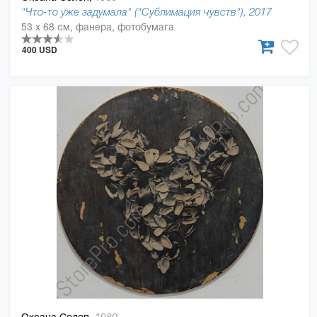
"Что-то уже задумала" ("Сублимация чувств"), 2017
53 x 68 см, фанера, фотобумага
400 USD
Оксана Солоп,