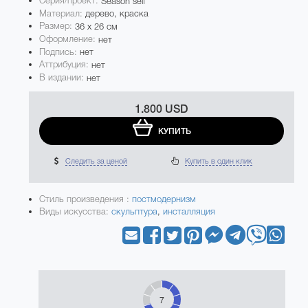
Серия/проект:
Season self
Материал:
дерево, краска
Размер:
36 x 26 см
Оформление:
нет
Подпись:
нет
Аттрибуция:
нет
В издании:
нет
1.800 USD
КУПИТЬ
Следить за ценой
Купить в один клик
Стиль произведения :
постмодернизм
Виды искусства:
скульптура
,
инсталляция
7