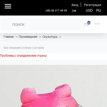
Вход
Регистрация
см
USD
RU
+380 66 017-49-59
00
→
→
→
Главная
Произведения
Скульптура
Без названия (голова с рогами)
Проблемы с определением страны