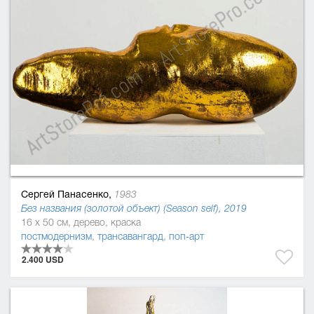
Сергей Панасенко,
1983
Без названия (золотой объект) (Season self), 2019
16 x 50 см, дерево, краска
постмодернизм
,
трансавангард
,
поп-арт
2.400 USD