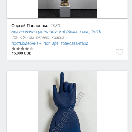
Сергей Панасенко,
1983
Без названия (золотая нога) (Season self), 2019
208 x 26 см, дерево, краска
постмодернизм
,
поп-арт
,
трансавангард
15.000 USD