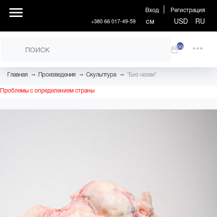
Вход
Регистрация
см
USD
RU
+380 66 017-49-59
00
→
→
→
Главная
Произведения
Скульптура
"Без назви"
Проблемы с определением страны