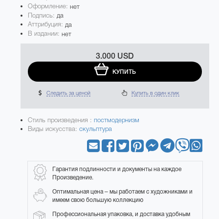
Оформление:
нет
Подпись:
да
Аттрибуция:
да
В издании:
нет
3.000 USD
КУПИТЬ
Следить за ценой
Купить в один клик
Стиль произведения :
постмодернизм
Виды искусства:
скульптура
Гарантия подлинности и документы на каждое
Произведение.
Оптимальная цена – мы работаем с художниками и
имеем свою большую коллекцию
Профессиональная упаковка, и доставка удобным