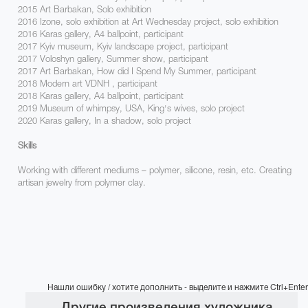
2015 Art Barbakan, Solo exhibition
2016 Izone, solo exhibition at Art Wednesday project, solo exhibition
2016 Karas gallery, А4 ballpoint, participant
2017 Kyiv museum, Kyiv landscape project, participant
2017 Voloshyn gallery, Summer show, participant
2017 Art Barbakan, How did I Spend My Summer, participant
2018 Modern art VDNH , participant
2018 Karas gallery, A4 ballpoint, participant
2019 Museum of whimpsy, USA, King's wives, solo project
2020 Karas gallery, In a shadow, solo project
Skills
Working with different mediums – polymer, silicone, resin, etc. Creating
artisan jewelry from polymer clay.
Нашли ошибку / хотите дополнить - выделите и нажмите Ctrl+Enter
Другие произведения художника