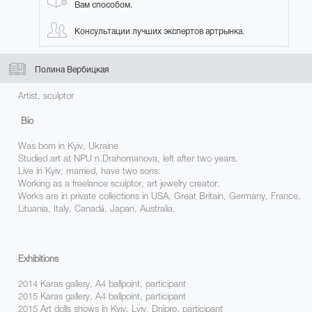
Вам способом.
Консультации лучших экспертов артрынка.
Полина Вербицкая
Artist, sculptor
Bio
Was born in Kyiv, Ukraine
Studied
art at NPU n.Drahomanova, left after two years.
Live in Kyiv, married, have two sons.
Working as a freelance sculptor, art jewelry creator.
Works are in private collections in USA, Great Britain, Germany, France,
Lituania, Italy, Canadá, Japan, Australia.
Exhibitions
2014 Karas gallery, А4 ballpoint, participant
2015 Karas gallery, А4 ballpoint, participant
2015 Art dolls shows in Kyiv, Lviv, Dnipro, participant