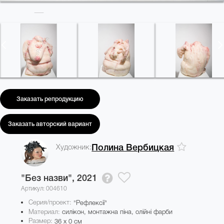
Заказать репродукцию
Заказать авторский вариант
Художник:
Полина Вербицкая
"Без назви",
2021
Артикул: 004610
Серия/проект:
"Рефлексії"
Материал:
силікон, монтажна піна, олійні фарби
Размер:
36 x 0 см