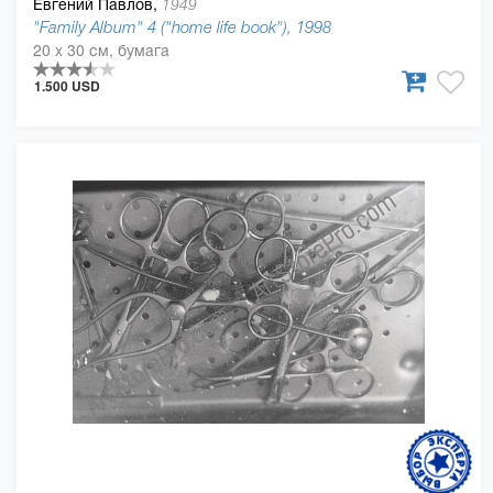
Евгений Павлов,
1949
"Family Album" 4 ("home life book"), 1998
20 x 30 см, бумага
1.500 USD