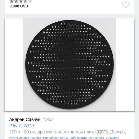
3.800 USD
Андрей Савчук,
1993
"Путь", 2019
120 x 120 см, древесно-волокнистая плита (ДВП), Дерево, полиуретан
постмодернизм
,
минимализм
,
абстракционизм
,
оп-арт