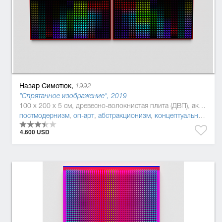
Назар Симотюк,
1992
"Спрятанное изображение", 2019
100 x 200 x 5 см, древесно-волокнистая плита (ДВП), акриловая краска, Дерево, полиуретан
постмодернизм
,
оп-арт
,
абстракционизм
,
концептуальное искусство
4.600 USD