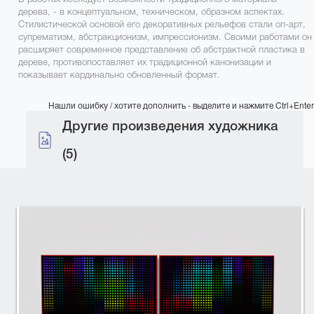
дерева, - в концептуальном, техническом, образном аспектах.
Стилистической основой его декоративных рельефов стали оп-арт,
супрематизм, абстракционизм, импрессионизм. Своими работами он
расширяет современное представление об абстрактной пластика в
дереве, противопоставляет их традиционной канонизации и
показывает кардинально обновленный формат.
Нашли ошибку / хотите дополнить - выделите и нажмите Ctrl+Enter
Другие произведения художника
(5)