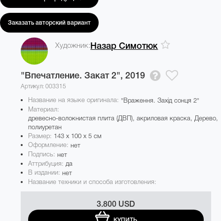
Заказать авторский вариант
Художник:
Назар Симотюк
"Впечатление. Закат 2",
2019
Артикул: 003315
Название на языке оригинала:
"Враження. Захід сонця 2"
Материал:
древесно-волокнистая плита (ДВП), акриловая краска, Дерево,
полиуретан
Размер:
143 x 100 x 5 см
Оформление:
нет
Подпись:
нет
Аттрибуция:
да
В издании:
нет
Название техники и способа изготовления:
3.800 USD
КУПИТЬ