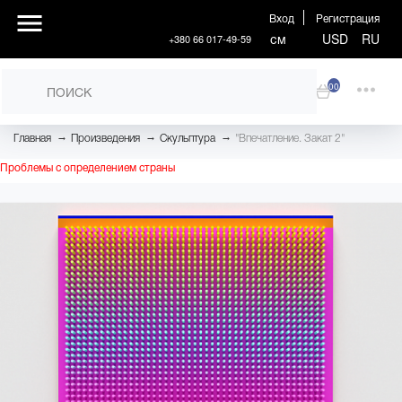
Вход
Регистрация
см
USD
RU
+380 66 017-49-59
00
→
→
→
Главная
Произведения
Скульптура
"Впечатление. Закат 2"
Проблемы с определением страны