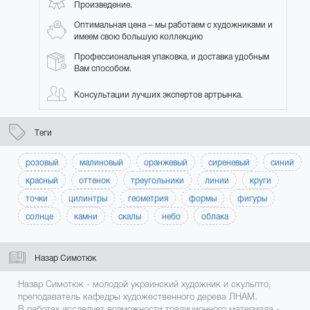
Произведение.
Оптимальная цена – мы работаем с художниками и
имеем свою большую коллекцию
Профессиональная упаковка, и доставка удобным
Вам способом.
Консультации лучших экспертов артрынка.
Теги
розовый
малиновый
оранжевый
сиреневый
синий
красный
оттенок
треугольники
линии
круги
точки
цилинтры
геометрия
формы
фигуры
солнце
камни
скалы
небо
облака
Назар Симотюк
Назар Симотюк - молодой украинский художник и скульпто,
преподаватель кафедры художественного дерева ЛНАМ.
В работах исследует возможности традиционного материала -