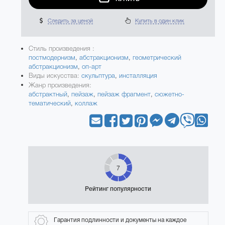
Следить за ценой
Купить в один клик
Стиль произведения :
постмодернизм
,
абстракционизм
,
геометрический
абстракционизм
,
оп-арт
Виды искусства:
скульптура
,
инсталляция
Жанр произведения:
абстрактный
,
пейзаж
,
пейзаж фрагмент
,
сюжетно-
тематический
,
коллаж
7
Рейтинг популярности
Гарантия подлинности и документы на каждое