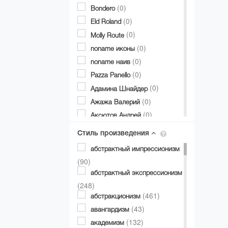
(0)
Bondero
(0)
Eld Roland
(0)
Molly Route
(0)
noname иконы
(0)
noname наив
(0)
Pazza Panello
(0)
Адамина Шнайдер
(0)
Ажажа Валерий
(0)
Аксютов Андрей
(0)
Александр Аксинин
Стиль произведения
(0)
Александр Долгий
абстрактный импрессионизм
(0)
Александр Дубовик
(90)
(0)
Александр Матвиенко
абстрактный экспрессионизм
(0)
Александр Мирошниченко
(248)
(0)
(461)
Александра Авербах
абстракционизм
(0)
(43)
Александра Билобран
авангардизм
(0)
(132)
Алесандр Миловзоров
академизм