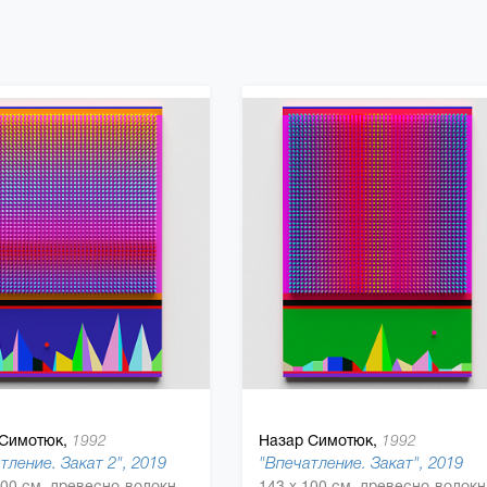
Симотюк,
Назар Симотюк,
1992
1992
тление. Закат 2", 2019
"Впечатление. Закат", 2019
143 x 100 см, древесно-волокнистая плита (ДВП), акриловая краска, Дерево, полиуретан
143 x 