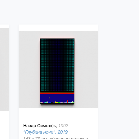
Назар Симотюк,
1992
"Глубина ночи", 2019
100 см, древесно-волокнистая плита (ДВП), акриловая краска, Дерево, полиуретан
143 x 70 см, древесно-волокнистая плита (ДВП), акриловая краска, Дерево, полиуретан