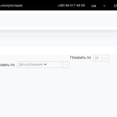
см
U
ь консультацию
+380 66 017-49-59
ХУДОЖНИКИ
АКЦИИ
Показать по
50
овать по
Дате добавления