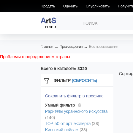
Продать
Оценить
Опубликовать
Получит
ПРОИЗВЕДЕНИЯ
→
→
Главная
Произведения
Все произведения
Проблемы с определением страны
Всего в каталоге: 3320
Сортир
ФИЛЬТР
(СБРОСИТЬ)
Сохранить фильтр в профиле
Умный фильтр
Раритеты украинского искусства
(140)
(38)
ТОР-50 от арт-эксперта
(33)
Киевский пейзаж