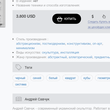
В издании:
нет
Название техники и способа изготовления:
3.800 USD
КУПИТЬ
Следить
Купить 
за ценой
один кли
Стиль произведения :
абстракционизм
,
постмодернизм
,
конструктивизм
,
оп-арт
,
минимализм
Виды искусства:
скульптура
,
инсталляция
Жанр произведения:
абстрактный
,
аллегорический
,
предметн
Теги
черный
синий
белый
квадрат
кубы
геометр
система
Андрей Савчук
Андрей Савчук - современный украинский скульптор. Работает в