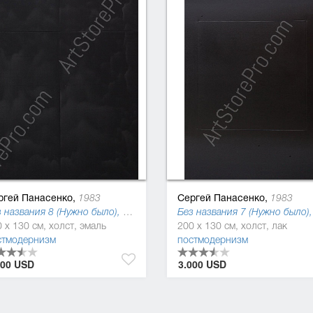
ргей Панасенко,
Сергей Панасенко,
1983
1983
Без названия 8 (Нужно было), 2017
 x 130 см, холст, эмаль
200 x 130 см, холст, лак
стмодернизм
постмодернизм
000 USD
3.000 USD