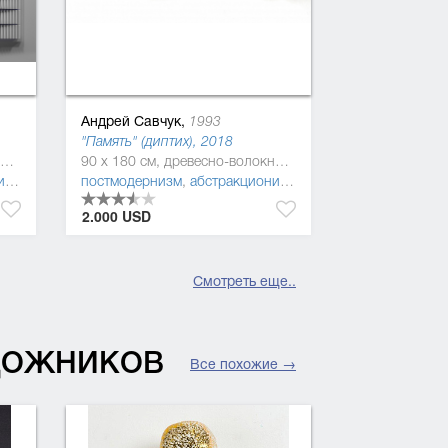
Андрей Савчук,
1993
"Память" (диптих), 2018
120 x 116 см, древесно-волокнистая плита (ДВП), акриловая краска, Дерево, полиуретан
90 x 180 см, древесно-волокнистая плита (ДВП), Дерево, полиуретан
м
,
геометрический абстракционизм
постмодернизм
,
абстракционизм
,
оп-арт
,
,
минимализм
концептуальное искус
2.000 USD
Смотреть еще..
УДОЖНИКОВ
Все похожие →