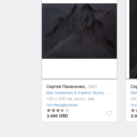
Сергей Панасенко,
Се
1983
Без названия 9 (Нужно было), 2017
150 x 200 см, холст, лак
200
постмодернизм
по
3.000 USD
3.