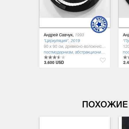
Андрей Савчук,
Ан
1993
"Циркуляция", 2019
"Пу
90 x 90 см, древесно-волокнистая плита (ДВП), Дерево, полиуретан
постмодернизм
,
абстракционизм
,
минимализ
по
3.600 USD
2.
ПОХОЖИЕ 