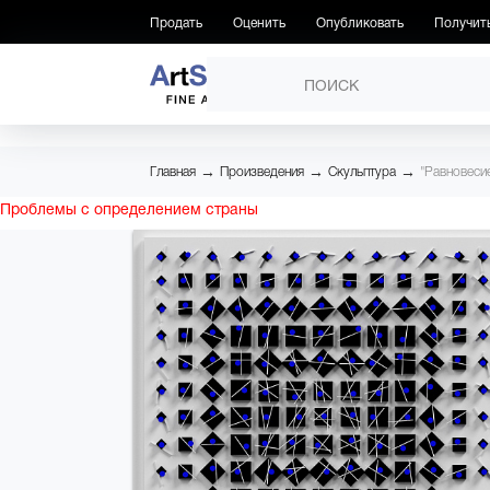
Продать
Оценить
Опубликовать
Получит
ПРОИЗВЕДЕНИЯ
→
→
→
Главная
Произведения
Скульптура
"Равновеси
Проблемы с определением страны