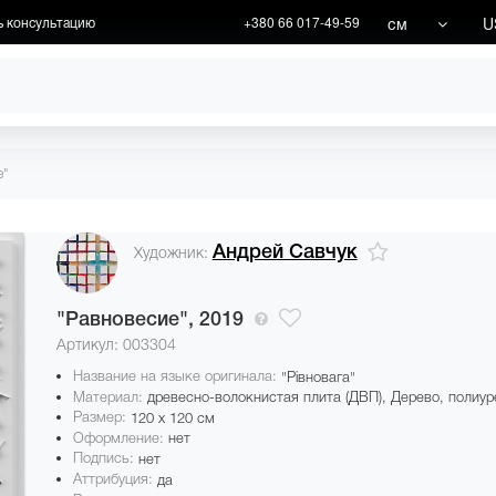
см
U
ь консультацию
+380 66 017-49-59
ХУДОЖНИКИ
АКЦИИ
е"
Андрей Савчук
Художник:
"Равновесие",
2019
Артикул: 003304
Название на языке оригинала:
"Рівновага"
Материал:
древесно-волокнистая плита (ДВП), Дерево, полиур
Размер:
120 x 120 см
Оформление:
нет
Подпись:
нет
Аттрибуция:
да