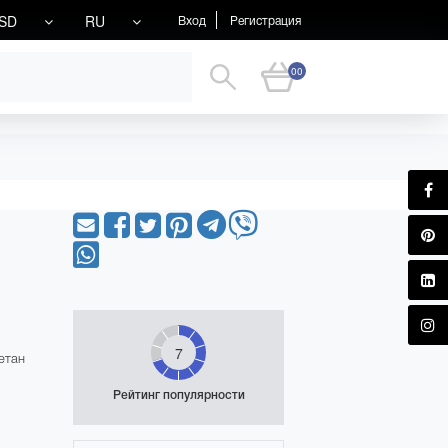
SD
RU
Вход
Регистрация
00
7
етан
Рейтинг популярности