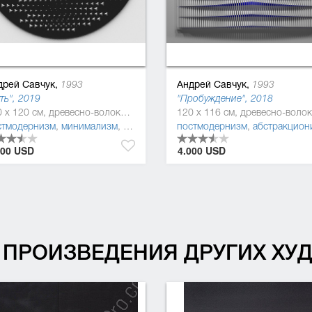
дрей Савчук,
Андрей Савчук,
1993
1993
ть", 2019
"Пробуждение", 2018
120 x 120 см, древесно-волокнистая плита (ДВП), Дерево, полиуретан
м
стмодернизм
,
геометрический абстракционизм
,
минимализм
,
абстракционизм
,
оп-арт
постмодернизм
,
оп-арт
,
абстракциониз
400 USD
4.000 USD
ПРОИЗВЕДЕНИЯ ДРУГИХ Х