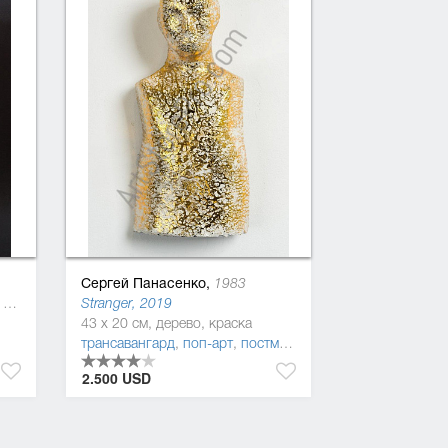
Сергей Панасенко,
1983
Без названия 7 (Нужно было), 2017
Stranger, 2019
43 x 20 см, дерево, краска
трансавангард
,
поп-арт
,
постмодернизм
,
сюрреализм
,
с
2.500 USD