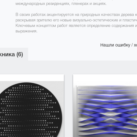
международных резиденциях, пленерах и акциях.
В своих работах акцентируется на природных качествах дерева 
раскрывая зрителю его новые визуально-эстетические и пласти
Ключевым концептом работ является определение содержания и
выражения.
Нашли ошибку / х
ника (6)