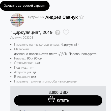
Заказать авторский вариант
Художник:
Андрей Савчук
"Циркуляция",
2019
Артикул: 003303
Название на языке оригинала:
"Циркуляція"
Материал:
древесно-волокнистая плита (ДВП), Дерево, полиуретан
Размер:
90 x 90 см
Оформление:
нет
Подпись:
нет
Аттрибуция:
да
В издании:
нет
Название техники и способа изготовления:
3.600 USD
КУПИТЬ