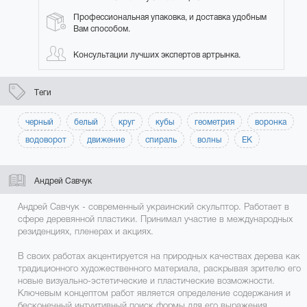
Профессиональная упаковка, и доставка удобным
Вам способом.
Консультации лучших экспертов артрынка.
Теги
черный
белый
круг
кубы
геометрия
воронка
водоворот
движение
спираль
волны
ЕК
Андрей Савчук
Андрей Савчук - современный украинский скульптор. Работает в
сфере деревянной пластики. Принимал участие в международных
резиденциях, пленерах и акциях.
В своих работах акцентируется на природных качествах дерева как
традиционного художественного материала, раскрывая зрителю его
новые визуально-эстетические и пластические возможности.
Ключевым концептом работ является определение содержания и
бесконечный интуитивный поиск формы для его выражения.