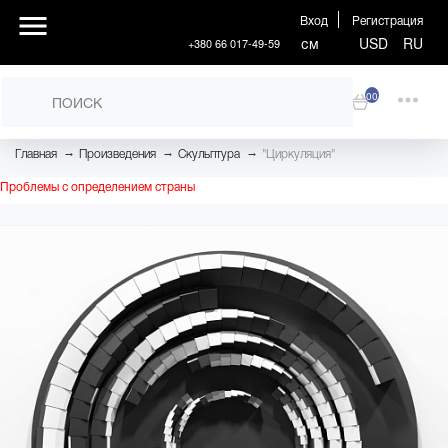
Вход
Регистрация
см
USD
RU
+380 66 017-49-59
00
→
→
→
Главная
Произведения
Скульптура
"Циркуляция"
Проблемы с определением страны