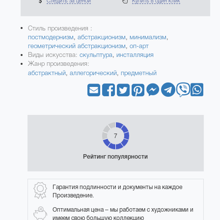
Следить за ценой
Купить в один клик
Стиль произведения :
постмодернизм
,
абстракционизм
,
минимализм
,
геометрический абстракционизм
,
оп-арт
Виды искусства:
скульптура
,
инсталляция
Жанр произведения:
абстрактный
,
аллегорический
,
предметный
7
Рейтинг популярности
Гарантия подлинности и документы на каждое
Произведение.
Оптимальная цена – мы работаем с художниками и
имеем свою большую коллекцию