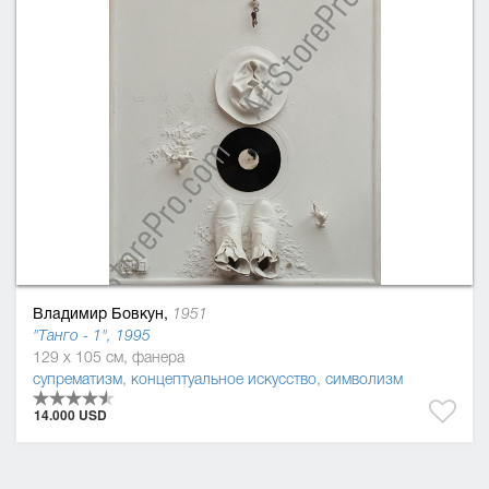
Владимир Бовкун,
1951
"Танго - 1", 1995
129 x 105 см, фанера
супрематизм
,
концептуальное искусство
,
символизм
14.000 USD