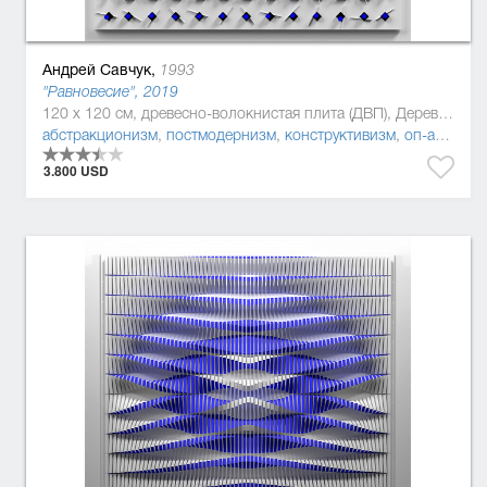
Андрей Савчук,
1993
"Равновесие", 2019
120 x 120 см, древесно-волокнистая плита (ДВП), Дерево, полиуретан
абстракционизм
,
постмодернизм
,
конструктивизм
,
оп-арт
,
мин
3.800 USD