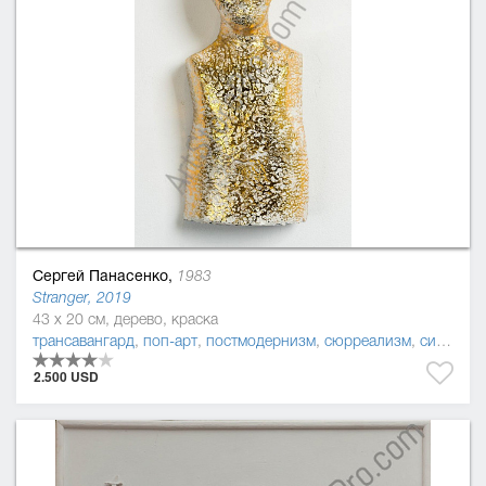
Сергей Панасенко,
1983
Stranger, 2019
43 x 20 см, дерево, краска
трансавангард
,
поп-арт
,
постмодернизм
,
сюрреализм
,
символизм
2.500 USD