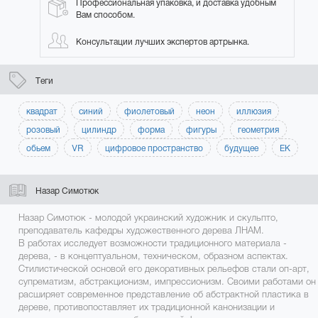
Профессиональная упаковка, и доставка удобным
Вам способом.
Консультации лучших экспертов артрынка.
Теги
квадрат
синий
фиолетовый
неон
иллюзия
розовый
цилиндр
форма
фигуры
геометрия
обьем
VR
цифровое пространство
будущее
ЕК
Назар Симотюк
Назар Симотюк - молодой украинский художник и скульпто,
преподаватель кафедры художественного дерева ЛНАМ.
В работах исследует возможности традиционного материала -
дерева, - в концептуальном, техническом, образном аспектах.
Стилистической основой его декоративных рельефов стали оп-арт,
супрематизм, абстракционизм, импрессионизм. Своими работами он
расширяет современное представление об абстрактной пластика в
дереве, противопоставляет их традиционной канонизации и