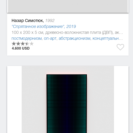
Назар Симотюк,
1992
"Спрятанное изображение", 2019
100 x 200 x 5 см, древесно-волокнистая плита (ДВП), акриловая краска, Дерево, полиуретан
постмодернизм
,
оп-арт
,
абстракционизм
,
концептуальное искусство
4.600 USD