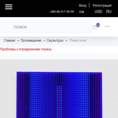
Вход
Регистрация
см
USD
RU
+380 66 017-49-59
00
→
→
→
Главная
Произведения
Скульптура
"Синее поле"
Проблемы с определением страны