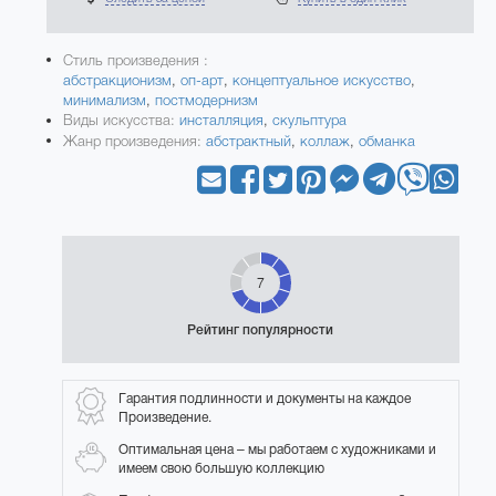
Стиль произведения :
абстракционизм
,
оп-арт
,
концептуальное искусство
,
минимализм
,
постмодернизм
Виды искусства:
инсталляция
,
скульптура
Жанр произведения:
абстрактный
,
коллаж
,
обманка
7
Рейтинг популярности
Гарантия подлинности и документы на каждое
Произведение.
Оптимальная цена – мы работаем с художниками и
имеем свою большую коллекцию