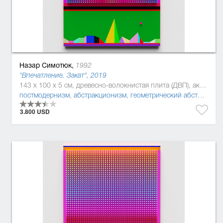
Назар Симотюк,
1992
"Впечатление. Закат", 2019
143 x 100 x 5 см, древесно-волокнистая плита (ДВП), акриловая краска, Дерево, полиуретан
постмодернизм
,
абстракционизм
,
геометрический абстракционизм
3.800 USD