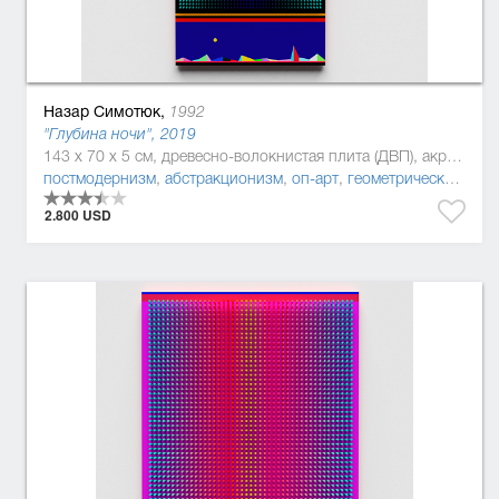
Назар Симотюк,
1992
"Глубина ночи", 2019
143 x 70 x 5 см, древесно-волокнистая плита (ДВП), акриловая краска, Дерево, полиуретан
постмодернизм
,
абстракционизм
,
оп-арт
,
геометрический абстракционизм
2.800 USD