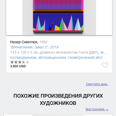
Назар Симотюк,
1992
"Впечатление. Закат 2", 2019
143 x 100 x 5 см, древесно-волокнистая плита (ДВП), акриловая краска, Дерево, полиуретан
постмодернизм
,
абстракционизм
,
геометрический абстракционизм
3.800 USD
Смотреть еще..
ПОХОЖИЕ ПРОИЗВЕДЕНИЯ ДРУГИХ
ХУДОЖНИКОВ
Все похожие →