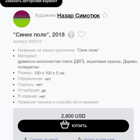
Заказать авторский вариант
Художник:
Назар Симотюк
"Синее поле",
2018
Артикул: 003310
Название на языке оригинала:
"Синє поле"
Материал:
древесно-волокнистая плита (ДВП), акриловая краска, Дерево,
полиуретан
Размер:
100 x 100 x 5 см
Оформление:
нет
Подпись:
нет
Аттрибуция:
да
В издании:
нет
Название техники и способа изготовления:
2.800 USD
КУПИТЬ
Следить за ценой
Купить в один клик